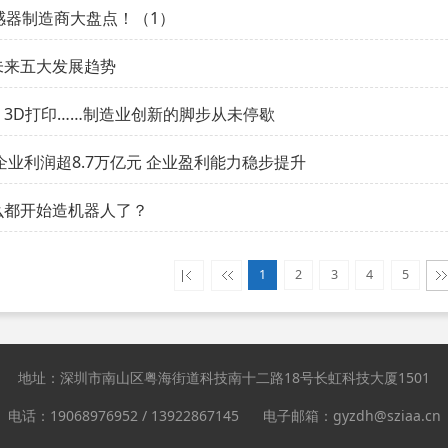
感器制造商大盘点！（1）
未来五大发展趋势
3D打印……制造业创新的脚步从未停歇
业企业利润超8.7万亿元 企业盈利能力稳步提升
么都开始造机器人了？
1
2
3
4
5
地址：深圳市南山区粤海街道科技南十二路18号长虹科技大厦1501
电话：19068976952 / 13922867145 电子邮箱：gyzdh@sziaa.cn