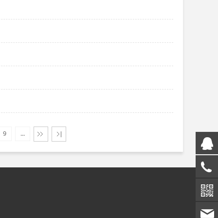
9
...