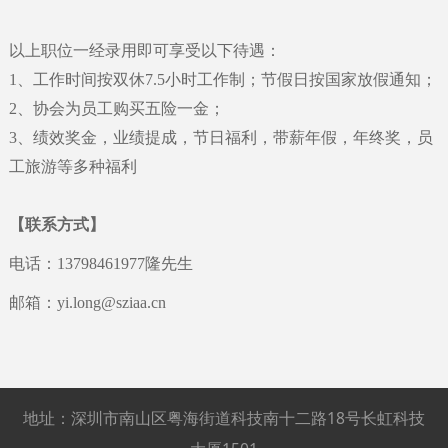
以上职位一经录用即可享受以下待遇：
1
、工作时间按双休7.5小时工作制；节假日按国家放假通知；
2
、
协会为员工购买五险一金；
3
、
绩效奖金，业绩提成，节日福利，带薪年假，年终奖，员
工旅游等多种福利
【联系方式】
电话：
13798461977
隆先生
邮箱：
yi.long@sziaa.cn
地址：深圳市南山区粤海街道科技南十二路18号长虹科技